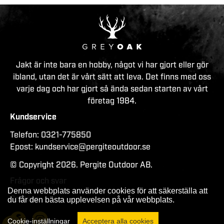
Jakt är inte bara en hobby, något vi har gjort eller gör
ibland, utan det är vårt sätt att leva. Det finns med oss
varje dag och har gjort så ända sedan starten av vårt
företag 1984.
Kundservice
Telefon:
0321-775850
Epost:
kundservice@pergiteoutdoor.se
© Copyright 2026. Pergite Outdoor AB.
Frågor och svar
Denna webbplats använder cookies för att säkerställa att
Cookies
du får den bästa upplevelsen på vår webbplats.
Cookie-inställningar
Acceptera alla cookies